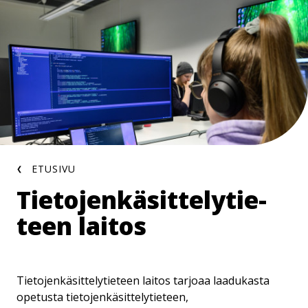
Hyppää
pääsisältöön
Murupolku
ETUSIVU
Tie­to­jen­kä­sit­te­ly­tie­
teen laitos
Tietojenkäsittelytieteen laitos tarjoaa laadukasta
opetusta tietojenkäsittelytieteen,