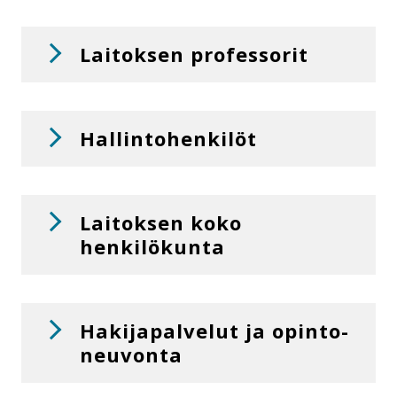
Laitoksen professorit
Hal­lin­to­hen­ki­löt
Laitoksen koko
henkilökunta
Ha­ki­ja­pal­ve­lut ja opin­to­
neu­von­ta