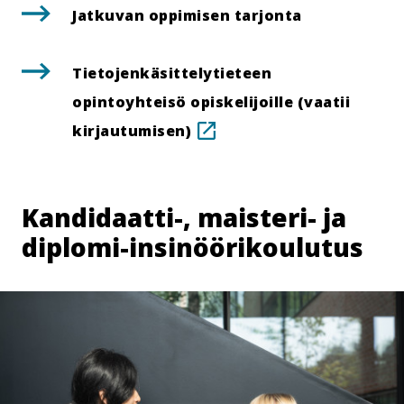
ulkopu
Jatkuvan oppimisen tarjonta
.
Tie­to­jen­kä­sit­te­ly­tie­teen
Lin
opintoyhteisö opis­ke­li­joil­le (vaatii
au
kirjautumisen)
tä
siv
ulk
Kandidaatti-, maisteri- ja
diplomi-​​insinöörikoulutus