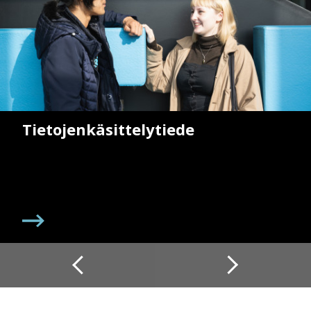
Tie­to­jen­kä­sit­te­ly­tie­de