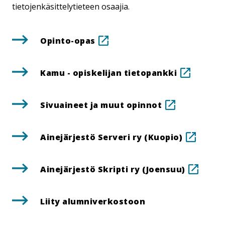
tietojenkäsittelytieteen osaajia.
.
Opinto-opas
Linkki
aukeaa
.
Kamu - opiskelijan tietopankki
tämän
Linkki
sivuston
aukeaa
ulkopuolelle
.
Sivuaineet ja muut opinnot
tämän
Linkki
sivuston
aukeaa
ulkopuole
.
Ainejärjestö Serveri ry (Kuopio)
tämän
Linkki
sivuston
aukeaa
ulkopuolelle
.
Ainejärjestö Skripti ry (Joensuu)
tämän
Linkki
sivusto
aukea
ulkopuo
Liity alum­ni­ver­kos­toon
tämän
sivust