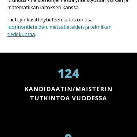
Mundus -maisteriohjelmassa yhteistyössä fysiikan ja
matematiikan laitoksen kanssa.
Tietojenkäsittelytieteen laitos on osa
luonnontieteiden, metsätieteiden ja tekniikan
tiedekuntaa
.
124
KANDIDAATIN/MAISTERIN
TUTKINTOA VUODESSA