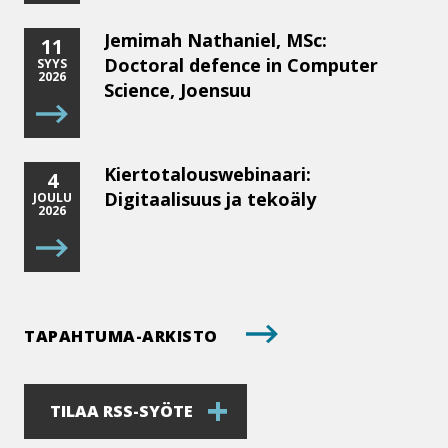
Jemimah Nathaniel, MSc:
11
Doctoral defence in Computer
SYYS
2026
Science, Joensuu
Kiertotalouswebinaari:
4
Digitaalisuus ja tekoäly
JOULU
2026
TAPAHTUMA-​ARKISTO
TILAA RSS-SYÖTE