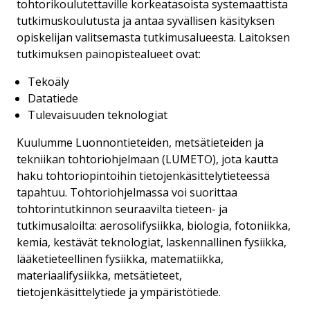
tohtorikoulutettaville korkeatasoista systemaattista
tutkimuskoulutusta ja antaa syvällisen käsityksen
opiskelijan valitsemasta tutkimusalueesta. Laitoksen
tutkimuksen painopistealueet ovat:
Tekoäly
Datatiede
Tulevaisuuden teknologiat
Kuulumme Luonnontieteiden, metsätieteiden ja
tekniikan tohtoriohjelmaan (LUMETO), jota kautta
haku tohtoriopintoihin tietojenkäsittelytieteessä
tapahtuu. Tohtoriohjelmassa voi suorittaa
tohtorintutkinnon seuraavilta tieteen- ja
tutkimusaloilta: aerosolifysiikka, biologia, fotoniikka,
kemia, kestävät teknologiat, laskennallinen fysiikka,
lääketieteellinen fysiikka, matematiikka,
materiaalifysiikka, metsätieteet,
tietojenkäsittelytiede ja ympäristötiede.