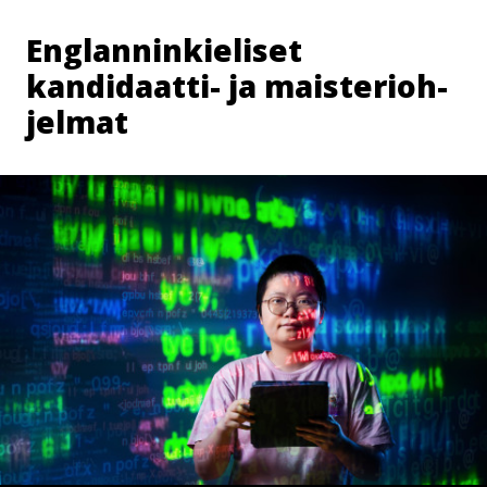
Englan­nin­kie­li­set
kandidaatti- ja mais­te­rioh­
jel­mat