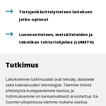
Tie­to­jen­kä­sit­te­ly­tie­teen laitoksen
jatko-opinnot
Luon­non­tie­teen, met­sä­tie­tei­den ja
tekniikan toh­to­rioh­jel­ma (LUMETO)
Tutkimus
Laitoksemme tutkimusalat ovat tekoäly, datatiede
sekä tulevaisuuden teknologiat. Teemme tiivistä
yhteistyötä kumppaniemme kanssa, ja
tutkimuksemme on kansainvälisesti arvostettua. Itä-
Suomen yliopistossa olemme mukana useissa