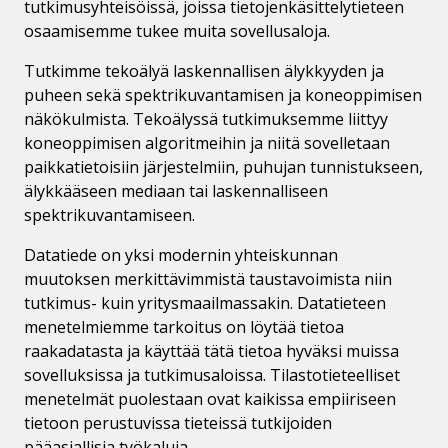
tutkimusyhteisöissä, joissa tietojenkäsittelytieteen
osaamisemme tukee muita sovellusaloja.
Tutkimme tekoälyä laskennallisen älykkyyden ja
puheen sekä spektrikuvantamisen ja koneoppimisen
näkökulmista. Tekoälyssä tutkimuksemme liittyy
koneoppimisen algoritmeihin ja niitä sovelletaan
paikkatietoisiin järjestelmiin, puhujan tunnistukseen,
älykkääseen mediaan tai laskennalliseen
spektrikuvantamiseen.
Datatiede on yksi modernin yhteiskunnan
muutoksen merkittävimmistä taustavoimista niin
tutkimus- kuin yritysmaailmassakin. Datatieteen
menetelmiemme tarkoitus on löytää tietoa
raakadatasta ja käyttää tätä tietoa hyväksi muissa
sovelluksissa ja tutkimusaloissa. Tilastotieteelliset
menetelmät puolestaan ovat kaikissa empiiriseen
tietoon perustuvissa tieteissä tutkijoiden
pääasiallisia työkaluja.