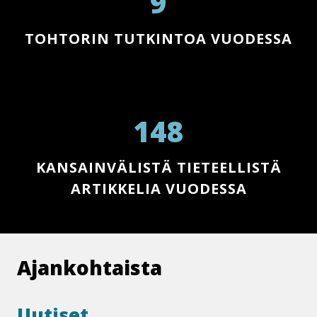
9
TOHTORIN TUTKINTOA VUODESSA
148
KAN­SAIN­VÄ­LIS­TÄ TIETEELLISTÄ
ARTIKKELIA VUODESSA
Ajankohtaista
Uutiset