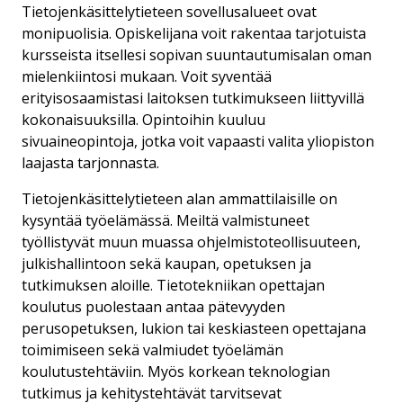
Tietojenkäsittelytieteen sovellusalueet ovat
monipuolisia. Opiskelijana voit rakentaa tarjotuista
kursseista itsellesi sopivan suuntautumisalan oman
mielenkiintosi mukaan. Voit syventää
erityisosaamistasi laitoksen tutkimukseen liittyvillä
kokonaisuuksilla. Opintoihin kuuluu
sivuaineopintoja, jotka voit vapaasti valita yliopiston
laajasta tarjonnasta.
Tietojenkäsittelytieteen alan ammattilaisille on
kysyntää työelämässä. Meiltä valmistuneet
työllistyvät muun muassa ohjelmistoteollisuuteen,
julkishallintoon sekä kaupan, opetuksen ja
tutkimuksen aloille. Tietotekniikan opettajan
koulutus puolestaan antaa pätevyyden
perusopetuksen, lukion tai keskiasteen opettajana
toimimiseen sekä valmiudet työelämän
koulutustehtäviin. Myös korkean teknologian
tutkimus ja kehitystehtävät tarvitsevat