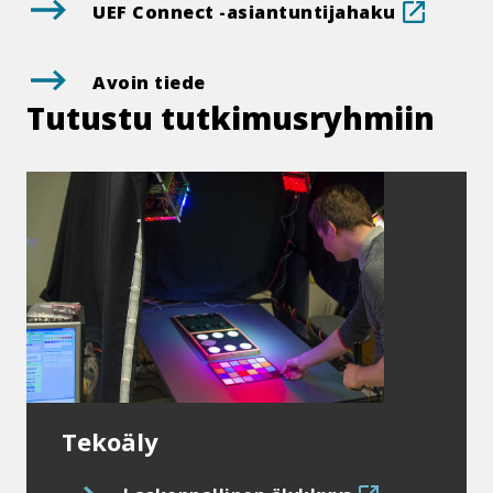
.
UEF Connect -​asiantuntijahaku
Linkki
aukeaa
Avoin tiede
tämän
Tutustu tut­ki­mus­ryh­miin
sivusto
ulkopuol
Tekoäly