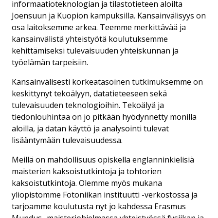
informaatioteknologian ja tilastotieteen aloilta
Joensuun ja Kuopion kampuksilla. Kansainvälisyys on
osa laitoksemme arkea. Teemme merkittävää ja
kansainvälistä yhteistyötä koulutuksemme
kehittämiseksi tulevaisuuden yhteiskunnan ja
työelämän tarpeisiin.
Kansainvälisesti korkeatasoinen tutkimuksemme on
keskittynyt tekoälyyn, datatieteeseen sekä
tulevaisuuden teknologioihin. Tekoälyä ja
tiedonlouhintaa on jo pitkään hyödynnetty monilla
aloilla, ja datan käyttö ja analysointi tulevat
lisääntymään tulevaisuudessa.
Meillä on mahdollisuus opiskella englanninkielisiä
maisterien kaksoistutkintoja ja tohtorien
kaksoistutkintoja. Olemme myös mukana
yliopistomme Fotoniikan instituutti -verkostossa ja
tarjoamme koulutusta nyt jo kahdessa Erasmus