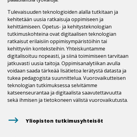
Tulevaisuuden teknologioiden alalla tutkitaan ja
kehitetään uusia ratkaisuja oppimiseen ja
kehittämiseen. Opetus- ja kehitysteknologian
tutkimuskohteina ovat digitaalisen teknologian
ratkaisut erilaisiin oppimisympäristöihin tai
kehittyviin konteksteihin. Yhteiskuntamme
digitalisoituu nopeasti, ja siinä toimimiseen tarvitaan
jatkuvasti uusia taitoja. Oppimisanalytiikan avulla
voidaan saada tärkeää lisätietoa lerätystä datasta ja
tukea pedagogista suunnittelua. Vuorovaikutteisen
teknologian tutkimuksessa selvitämme
katseenseurantaa ja digitaalista saavutettavuutta
sekä ihmisen ja tietokoneen välistä vuorovaikutusta.
Yliopiston tut­ki­musyh­tei­söt