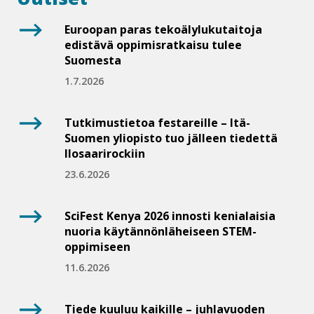
Euroopan paras te­ko­ä­ly­lu­ku­tai­to­ja
edistävä op­pi­mis­rat­kai­su tulee
Suomesta
1.7.2026
Tut­ki­mus­tie­toa festareille – Itä-
Suomen yliopisto tuo jälleen tiedettä
Ilo­saa­ri­roc­kiin
23.6.2026
SciFest Kenya 2026 innosti kenialaisia
nuoria käy­tän­nön­lä­hei­seen STEM-​
oppimiseen
11.6.2026
Tiede kuuluu kaikille – juhlavuoden