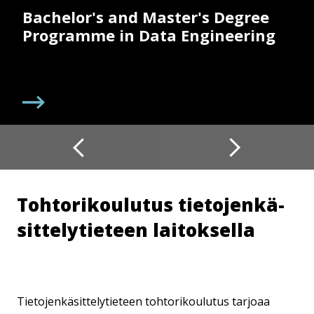
Bachelor's and Master's Degree
Programme in Data Engineering
Toh­to­ri­kou­lu­tus tie­to­jen­kä­
sit­te­ly­tie­teen laitoksella
Tietojenkäsittelytieteen tohtorikoulutus tarjoaa